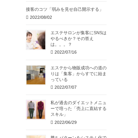
接客のコツ「弱みを見せ自己開示する」
2022/08/02
エステサロンが集客にSNSは
やるべきか？その答え
は。。。？
2022/07/16
エステから物販成功への道の
りは「集客」からすでに始ま
っている
2022/07/07
私が過去のダイエットメニュ
ーで培った「売上に直結する
スキル」
2022/06/29
勝ちパターンをシステム化で