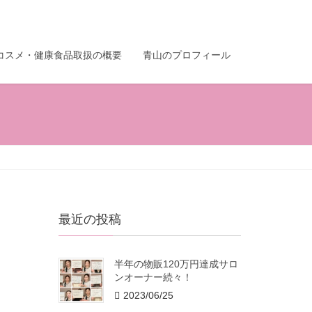
コスメ・健康食品取扱の概要
青山のプロフィール
最近の投稿
半年の物販120万円達成サロ
ンオーナー続々！
2023/06/25