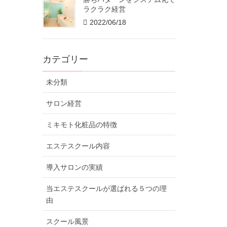
ラクラク経営
2022/06/18
カテゴリー
未分類
サロン経営
ミキモト化粧品の特徴
エステスクール内容
導入サロンの実績
当エステスクールが選ばれる５つの理
由
スクール風景