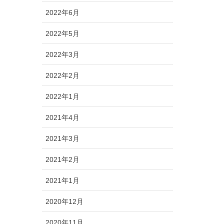
2022年6月
2022年5月
2022年3月
2022年2月
2022年1月
2021年4月
2021年3月
2021年2月
2021年1月
2020年12月
2020年11月