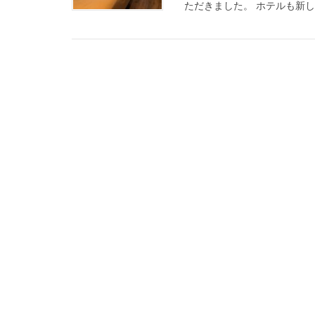
ただきました。 ホテルも新しく