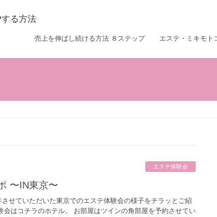
Pする方法
売上を伸ばし続ける方法 ８ステップ
エステ・ミキモト
エステ体験会
ポ 〜IN東京〜
昨年させていただいた東京でのエステ体験会の様子をチラッとご紹
験会はコチラのホテル。 お部屋はツインの角部屋を予約させてい